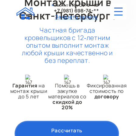
Монтаж крыши в
Звоните
Пн-Сб:
9 - 18
+7 (981) 698-74-**
Санкт-Петербурге
Заказать звонок
Частная бригада
кровельщиков с 12‑летним
МОНТАЖ КРОВЛИ
опытом выполнит монтаж
любой крыши качественно и
МОНТАЖ КРЫШИ
без переплат.
РЕМОНТ
УСЛУГИ
Гарантия
на
Помощь в
Фиксированная
монтаж крыши
закупке
стоимость по
до 5 лет
материалов со
договору
ПОРТФОЛИО
скидкой до
20%
ПРАЙС
О НАС
Рассчитать