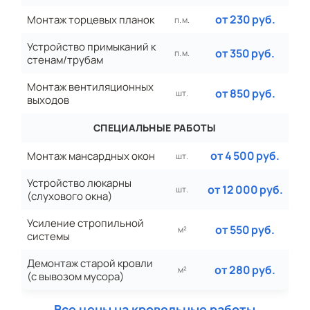
от 230 руб.
Монтаж торцевых планок
п. м.
Устройство примыканий к
от 350 руб.
п. м.
стенам/трубам
Монтаж вентиляционных
от 850 руб.
шт.
выходов
СПЕЦИАЛЬНЫЕ РАБОТЫ
от 4 500 руб.
Монтаж мансардных окон
шт.
Устройство люкарны
от 12 000 руб.
шт.
(слухового окна)
Усиление стропильной
от 550 руб.
м²
системы
Демонтаж старой кровли
от 280 руб.
м²
(с вывозом мусора)
Все цены на кровельные работы