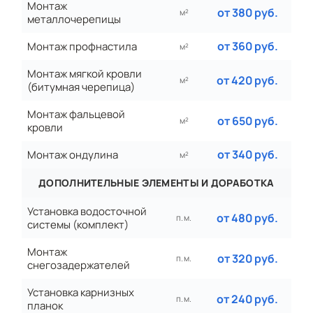
Монтаж
от 380 руб.
м²
металлочерепицы
от 360 руб.
Монтаж профнастила
м²
Монтаж мягкой кровли
от 420 руб.
м²
(битумная черепица)
Монтаж фальцевой
от 650 руб.
м²
кровли
от 340 руб.
Монтаж ондулина
м²
ДОПОЛНИТЕЛЬНЫЕ ЭЛЕМЕНТЫ И ДОРАБОТКА
Установка водосточной
от 480 руб.
п. м.
системы (комплект)
Монтаж
от 320 руб.
п. м.
снегозадержателей
Установка карнизных
от 240 руб.
п. м.
планок