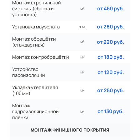
Монтаж стропильной
от 450 руб.
системы (сборка и
м²
установка)
от 280 руб.
Установка мауэрлата
п. м.
Монтаж обрешётки
от 220 руб.
м²
(стандартная)
от 180 руб.
Монтаж контробрешётки
м²
Устройство
от 120 руб.
м²
пароизоляции
Укладка утеплителя
от 250 руб.
м²
(100 мм)
Монтаж
от 130 руб.
гидроизоляционной
м²
плёнки
МОНТАЖ ФИНИШНОГО ПОКРЫТИЯ