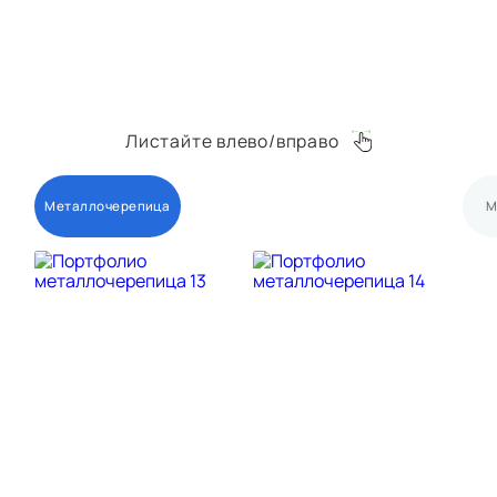
Листайте влево/вправо
Металлочерепица
М